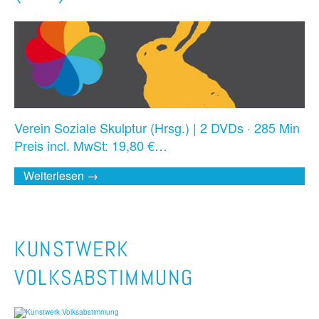
Verein Soziale Skulptur (Hrsg.) | 2 DVDs · 285 Min
Preis incl. MwSt: 19,80 €…
Weiterlesen →
KUNSTWERK
VOLKSABSTIMMUNG