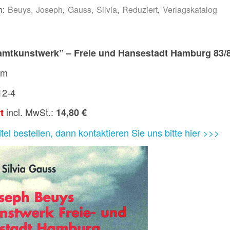
n:
Beuys, Joseph
,
Gauss, Silvia
,
Reduziert
,
Verlagskatalog
mtkunstwerk” – Freie und Hansestadt Hamburg 83/
cm
12-4
incl. MwSt.:
rt
14,80 €
el bestellen, dann kontaktieren Sie uns bitte hier >>>