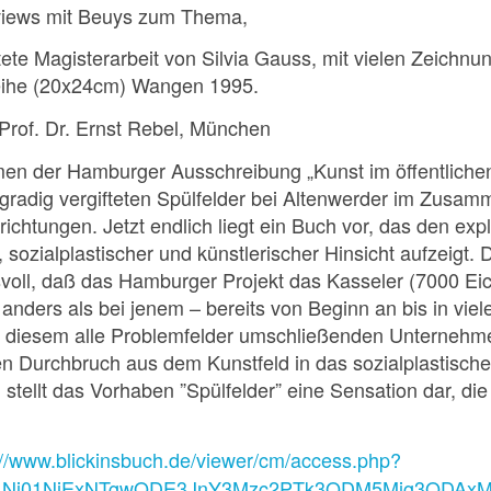
rviews mit Beuys zum Thema,
tete Magisterarbeit von Silvia Gauss, mit vielen Zeichnu
eihe (20x24cm) Wangen 1995.
Prof. Dr. Ernst Rebel, München
en der Hamburger Ausschreibung „Kunst im öffentliche
gradig vergifteten Spülfelder bei Altenwerder im Zusam
ichtungen. Jetzt endlich liegt ein Buch vor, das den exp
, sozialplastischer und künstlerischer Hinsicht aufzeigt
voll, daß das Hamburger Projekt das Kasseler (7000 Ei
 anders als bei jenem – bereits von Beginn an bis in viele
it diesem alle Problemfelder umschließenden Unternehm
n Durchbruch aus dem Kunstfeld in das sozialplastische 
 stellt das Vorhaben ”Spülfelder” eine Sensation dar, di
://www.blickinsbuch.de/viewer/cm/access.php?
Nj01NjExNTgwODE3JnY3Mzc2PTk3ODM5Mjg3ODAxM