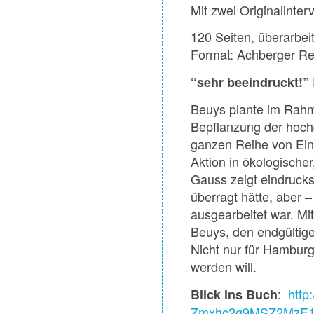
Mit zwei Originalinte
120 Seiten, überarbei
Format: Achberger R
“sehr beeindruckt!”
Beuys plante im Rahm
Bepflanzung der hoch
ganzen Reihe von Einr
Aktion in ökologischer
Gauss zeigt eindrucks
überragt hätte, aber –
ausgearbeitet war. M
Beuys, den endgültige
Nicht nur für Hamburg
werden will.
:
http
Blick ins Buch
Zmxhc2g9MSZ2MzE1