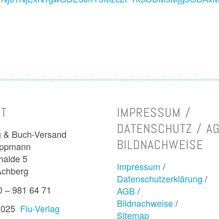
T
IMPRESSUM /
DATENSCHUTZ / AG
g & Buch-Versand
BILDNACHWEISE
appmann
halde 5
Impressum
/
Achberg
Datenschutzerklärung
/
0 – 981 64 71
AGB
/
Bildnachweise
/
 2025
Fiu-Verlag
Sitemap