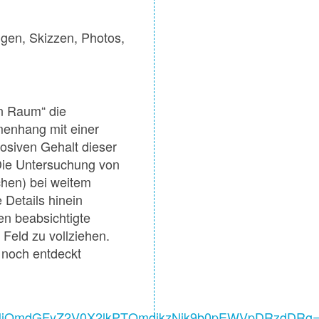
ngen, Skizzen, Photos,
n Raum“ die
menhang mit einer
losiven Gehalt dieser
. Die Untersuchung von
chen) bei weitem
 Details hinein
en beabsichtigte
Feld zu vollziehen.
e noch entdeckt
jQmdGFyZ2V0X2lkPTQmdjkzNjk9b0pEWVpDRzdDRg