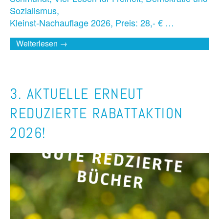
Sozialismus,
Kleinst-Nachauflage 2026, Preis: 28,- € …
Weiterlesen →
3. AKTUELLE ERNEUT
REDUZIERTE RABATTAKTION
2026!