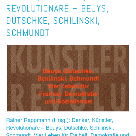
REVOLUTIONÄRE – BEUYS,
DUTSCHKE, SCHILINSKI,
SCHMUNDT
Rainer Rappmann (Hrsg.): Denker, Künstler,
Revolutionäre – Beuys, Dutschke, Schilinski,
Schmundt, Vier Leben für Freiheit, Demokratie und