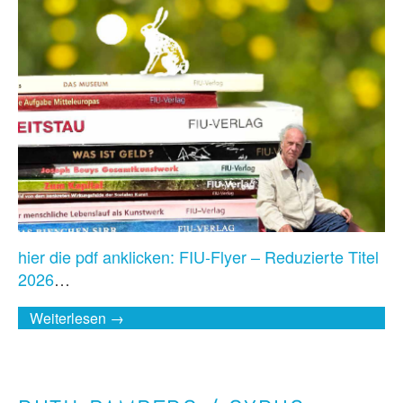
hier die pdf anklicken:
FIU-Flyer – Reduzierte Titel
2026
…
Weiterlesen →