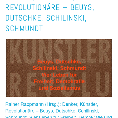
REVOLUTIONÄRE – BEUYS,
DUTSCHKE, SCHILINSKI,
SCHMUNDT
Rainer Rappmann (Hrsg.): Denker, Künstler,
Revolutionäre – Beuys, Dutschke, Schilinski,
Schmundt, Vier Leben für Freiheit, Demokratie und