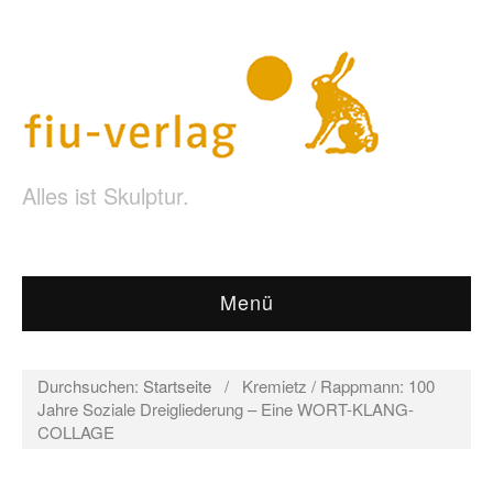
Alles ist Skulptur.
Menü
Durchsuchen:
Startseite
/
Kremietz / Rappmann: 100
Jahre Soziale Dreigliederung – Eine WORT-KLANG-
COLLAGE