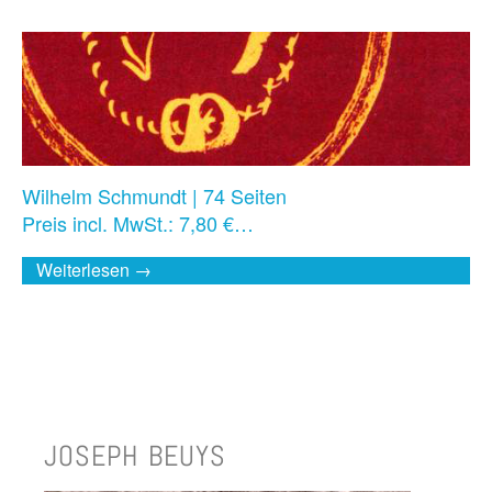
Wilhelm Schmundt | 74 Seiten
Preis incl. MwSt.: 7,80 €…
Weiterlesen →
JOSEPH BEUYS