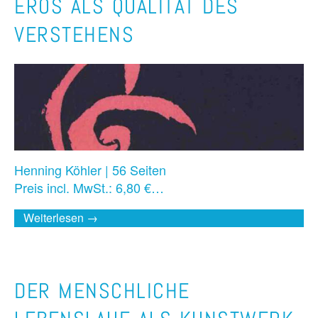
EROS ALS QUALITÄT DES
VERSTEHENS
Henning Köhler | 56 Seiten
Preis incl. MwSt.: 6,80 €…
Weiterlesen →
DER MENSCHLICHE