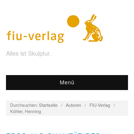
Alles ist Skulptur.
Menü
Durchsuchen:
Startseite
/
Autoren
/
FIU-Verlag
/
Köhler, Henning