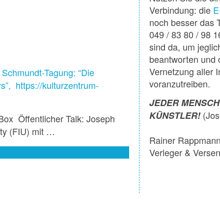
Verbindung: die
E
noch besser das T
049 / 83 80 / 98 1
sind da, um jegli
beantworten und 
Vernetzung aller I
r Schmundt-Tagung: “Die
voranzutreiben.
ys”,
https://kulturzentrum-
JEDER MENSCH 
(Jos
KÜNSTLER!
Box Öffentlicher Talk: Joseph
ty (FIU) mit …
Rainer Rappman
Verleger & Verse