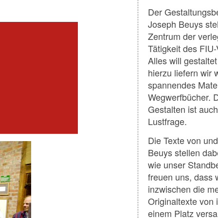
Der Gestaltungsbe
Joseph Beuys ste
Zentrum der verle
Tätigkeit des FIU-
Alles will gestalte
hierzu liefern wir
spannendes Materi
Wegwerfbücher. 
Gestalten ist auch
Lustfrage.
Die Texte von un
Beuys stellen dab
wie unser Standbe
freuen uns, dass w
inzwischen die me
Originaltexte von
einem Platz vers