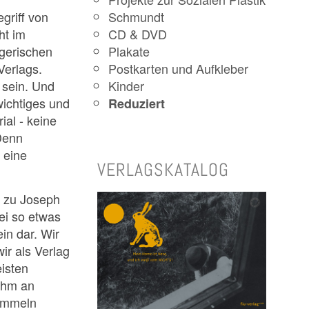
Schmundt
griff von
CD & DVD
ht im
Plakate
gerischen
Postkarten und Aufkleber
Verlags.
Kinder
t sein. Und
 wichtiges und
Reduziert
al - keine
Denn
 eine
VERLAGSKATALOG
d zu Joseph
ei so etwas
in dar. Wir
ir als Verlag
isten
 ihm an
ammeln