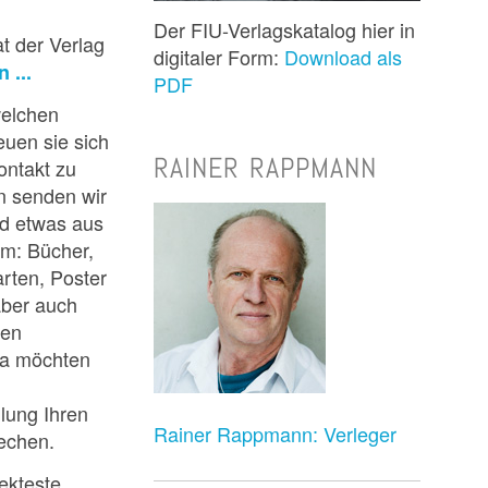
Der FIU-Verlagskatalog hier in
t der Verlag
digitaler Form:
Download als
 ...
PDF
elchen
uen sie sich
RAINER RAPPMANN
Kontakt zu
en senden wir
nd etwas aus
m: Bücher,
rten, Poster
ber auch
gen
ja möchten
ung Ihren
Rainer Rappmann: Verleger
echen.
ekteste