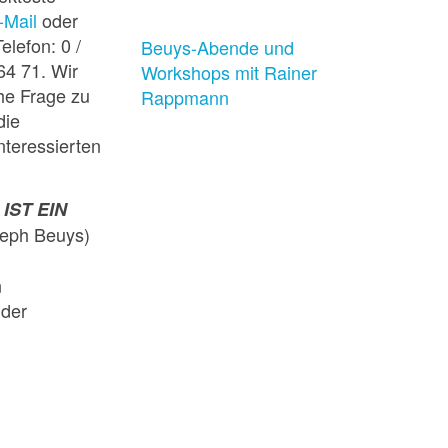
-Mail
oder
elefon: 0 /
Beuys-Abende und
64 71. Wir
Workshops mit Rainer
che Frage zu
Rappmann
die
nteressierten
IST EIN
eph Beuys)
n
nder