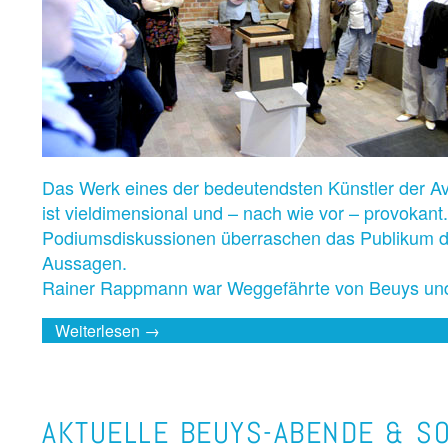
Das Werk eines der bedeutendsten Künstler der A
ist vieldimensional und – nach wie vor – provokant
Podiumsdiskussionen überraschen das Publikum dur
Aussagen.
Rainer Rappmann war Weggefährte von Beuys u
Weiterlesen →
AKTUELLE BEUYS-ABENDE & S