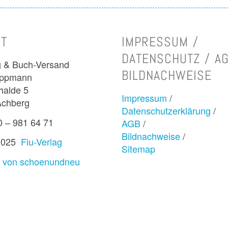
T
IMPRESSUM /
DATENSCHUTZ / AG
g & Buch-Versand
BILDNACHWEISE
appmann
halde 5
Impressum
/
Achberg
Datenschutzerklärung
/
0 – 981 64 71
AGB
/
Bildnachweise
/
 2025
Fiu-Verlag
Sitemap
lt von schoenundneu