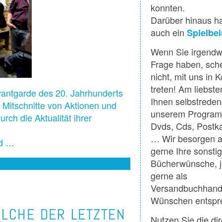
konnten.
Darüber hinaus ha
auch ein
Spielbein
Wenn Sie irgendw
Frage haben, sche
nicht, mit uns in 
treten! Am liebst
vantgarde des 20. Jahrhunderts
Ihnen selbstrede
. Mitschnitte von Aktionen und
unserem Program
ch die Aktualität ihrer
Dvds, Cds, Postka
… Wir besorgen a
nd …
gerne Ihre sonsti
Bücherwünsche, 
gerne als
Versandbuchhandl
Wünschen entspr
OLCHE DER LETZTEN
Nutzen Sie die dir